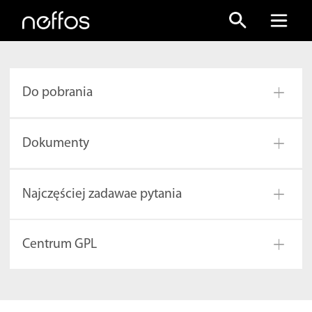
Neffos
Produkty
Do pobrania
Akcesoria
Dokumenty
Wsparcie
Najczęściej zadawae pytania
Gdzie kupić
Centrum GPL
NFUI