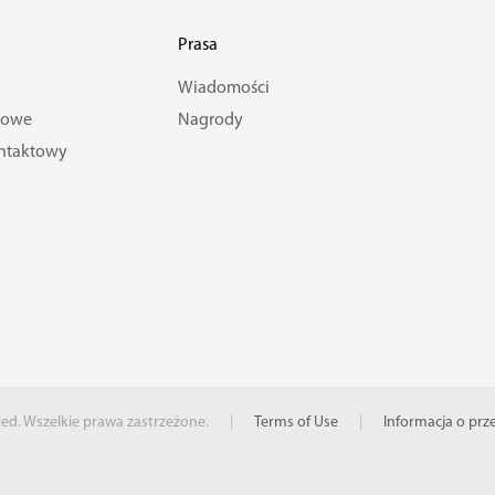
Prasa
i
Wiadomości
towe
Nagrody
ontaktowy
ted. Wszelkie prawa zastrzeżone.
|
Terms of Use
|
Informacja o pr